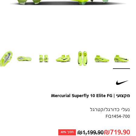
מקצועי | Mercurial Superfly 10 Elite FG
נעלי כדורגל/קטרגל
FQ1454-700
מחיר לאחר הנחה
₪719.90
מחיר רגיל
₪1,199.90
חסוך 40%