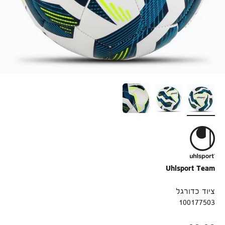
Uhlsport Team
הירשמו לניוזלטר שלנו ותקבלו 10% הנחה
לרכישה ראשונה!
ציוד כדורגל
100177503
שם פרטי
טלפון