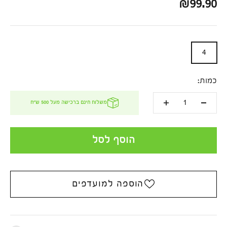
מחיר לאחר הנחה
₪99.90
כתובת אימייל
4
להרשמה
כמות:
הישארו מעודכנים
! אל תפספסו טרנדים חמים והצעות שוות. *שימו לב,
המייל עלול להיכנס לתיבת ספאם.
משלוח חינם ברכישה מעל 500 ש''ח
הוסף לסל
הוספה למועדפים