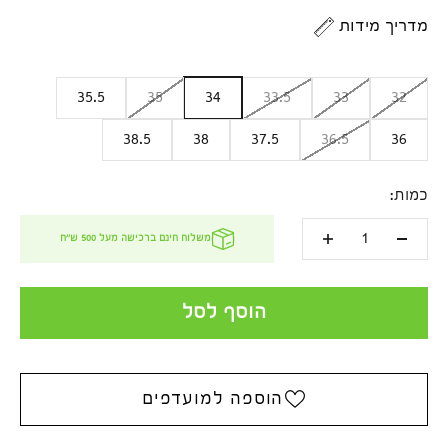
מדריך מידות
כתובת אימייל
35.5
35
34
33.5
33
32
להרשמה
38.5
38
37.5
36.5
36
הישארו מעודכנים
! אל תפספסו טרנדים חמים והצעות שוות. *שימו לב,
כמות:
המייל עלול להיכנס לתיבת ספאם.
משלוח חינם ברכישה מעל 500 ש''ח
הוסף לסל
הוספה למועדפים