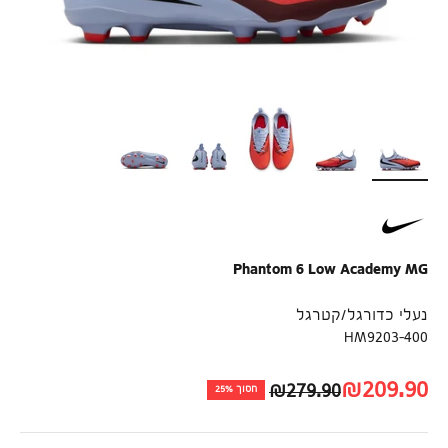
Phantom 6 Low Academy MG
נעלי כדורגל/קטרגל
HM9203-400
הירשמו לניוזלטר שלנו ותקבלו 10% הנחה
לרכישה ראשונה!
מחיר לאחר הנחה
₪209.90
מחיר רגיל
₪279.90
חסוך 25%
שם פרטי
טלפון