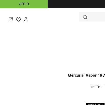
לבלוג
מעבר לדף המש
פתיחת ע
Mercurial Vapor 16
- ילדים