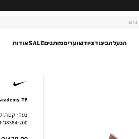
ת חיפוש
הנעלה
ביגוד
ציוד
שוערים
מותגים
SALE
אודות
 Academy TF
נעלי קטרגל 
FQ8384-200