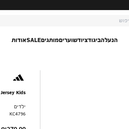
ת חיפוש
הנעלה
ביגוד
ציוד
שוערים
מותגים
SALE
אודות
Jersey Kids
ילדים
KC4796