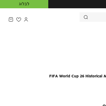
לבלוג
מעבר לדף המש
פתיחת ע
FIFA World Cup 26™ Historical M