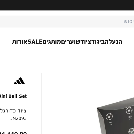
ת חיפוש
הנעלה
ביגוד
ציוד
שוערים
מותגים
SALE
אודות
ini Ball Set
ציוד כדורגל
JN2093