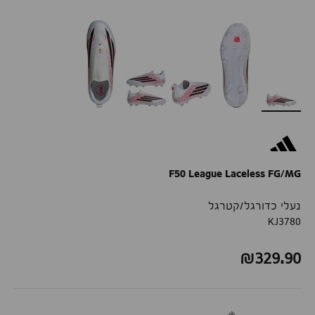
F50 League Laceless FG/MG
נעלי כדורגל/קטרגל
KJ3780
הירשמו לניוזלטר שלנו ותקבלו 10% הנחה
מחיר לאחר הנחה
₪329.90
לרכישה ראשונה!
שם פרטי
טלפון